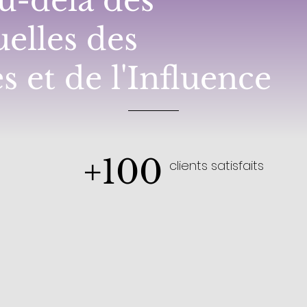
u-delà des
elles des
s et de l'Influence
+100
clients satisfaits