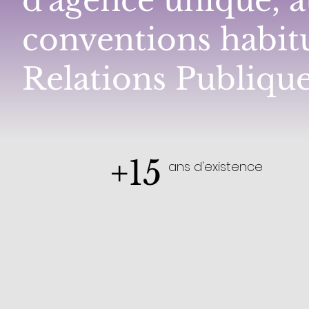
d'agence unique, a
conventions habitu
Relations Publique
+15
ans d'existence