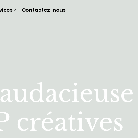
vices
Contactez-nous
 audacieuse
 créatives